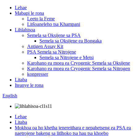
Lehae
Mabapi le rona
Leeto la Feme
Litšoaneleho tsa Khampani
Lihlahisoa
Semela sa Oksijene sa PSA
Semela sa Oksijene ea Bongaka
Antigen Assay Kit
PSA Semela sa Nitrojene
Semela sa Nitrojene e Metsi
Karohano ea moea ea Cryogenic Semela sa Oksijene
Karohano ea moea ea Cryogenic Semela sa Nitrogen
konpresser
Litaba
Iteanye le rona
English
Lehae
Litaba
Mokhoa oa ho khetha jenereithara e nepahetseng ea PSA ea
naetrojene bakeng sa litlhoko tsa hau tsa khoebo