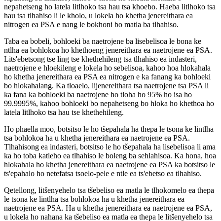
nepahetseng ho latela litlhoko tsa hau tsa khoebo. Haeba litlhoko tsa
hau tsa tlhahiso li le kholo, u lokela ho khetha jenereithara ea
nitrogen ea PSA e nang le bokhoni bo matla ba tlhahiso.
Taba ea bobeli, bohloeki ba naetrojene ba lisebelisoa le bona ke
ntlha ea bohlokoa ho khethoeng jenereithara ea naetrojene ea PSA.
Lits'ebetsong tse ling tse khethehileng tsa tlhahiso ea indasteri,
naetrojene e hloekileng e lokela ho sebelisoa, kahoo hoa hlokahala
ho khetha jenereithara ea PSA ea nitrogen e ka fanang ka bohloeki
bo hlokahalang. Ka tloaelo, lijenereithara tsa naetrojene tsa PSA li
ka fana ka bohloeki ba naetrojene ho tloha ho 95% ho isa ho
99.9995%, kahoo bohloeki bo nepahetseng bo hloka ho khethoa ho
latela litlhoko tsa hau tse khethehileng.
Ho phaella moo, botsitso le ho tšepahala ha thepa le tsona ke lintlha
tsa bohlokoa ha u khetha jenereithara ea naetrojene ea PSA.
Tlhahisong ea indasteri, botsitso le ho tšepahala ha lisebelisoa li ama
ka ho toba katleho ea tlhahiso le boleng ba sehlahisoa. Ka hona, hoa
hlokahala ho khetha jenereithara ea naetrojene ea PSA ka botsitso le
ts'epahalo ho netefatsa tsoelo-pele e ntle ea ts'ebetso ea tlhahiso.
Qetellong, litšenyehelo tsa tšebeliso ea matla le tlhokomelo ea thepa
le tsona ke lintlha tsa bohlokoa ha u khetha jenereithara ea
naetrojene ea PSA. Ha u khetha jenereithara ea naetrojene ea PSA,
u lokela ho nahana ka tšebeliso ea matla ea thepa le litšenyehelo tsa