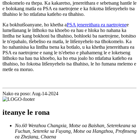
tlhokomelo ea thepa. Ka kakaretso, jenereithara e sebetsang hantle le
e bolokang matla ea PSA ea naetrojene e ka fokotsa litšenyehelo tsa
tlhahiso le ho ntlafatsa katleho ea tlhahiso.
Ka bokhutšoanyane, ho khetha a
PSA jenereithara ea naetrojene
e
lumellanang le litlhoko tsa khoebo ea hau e hloka ho nahana ka
lintlha tse kang bokhoni ba tlhahiso, bohloeki ba naetrojene, botsitso
le ts'epahalo, tšebeliso ea matla, le litšenyehelo tsa tlhokomelo. Ka
ho nahanisisa ka lintlha tsena ka botlalo, u ka khetha jenereithara ea
PSA ea naetrojene e nang le ts'ebetso e phahameng le e loketseng
litlhoko tsa hau tsa khoebo, ka ho etsa joalo ho ntlafatsa katleho ea
tlhahiso, ho fokotsa litšenyehelo tsa tlhahiso, le ho fumana melemo e
metle ea moruo.
Nako ea poso: Aug-14-2024
iteanye le rona
No.60 Wenzhou Changxia, Motse oa Baishan, Seterekeana sa
Fuchun, Setereke sa Fuyang, Motse oa Hangzhou, Profinseng
ea Zhejiang, Chaena