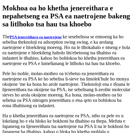
Mokhoa oa ho khetha jenereithara e
nepahetseng ea PSA ea naetrojene bakeng
sa litlhoko tsa hau tsa khoebo
The
ke sesebelisoa se entsoeng ka ho
PSA jenereithara ea naetrojene
sebelisa theknoloji ea adsorption swing swing, e ka arolang
naetrojene e hloekileng moeeng. Ho na le tlhokahalo e ntseng e hola
ea naetrojene e hloekileng haholo lits'ebetsong tsa tlhahiso ea
indasteri le tlhahiso, kahoo ho bohlokoa ho khetha jenereithara ea
naetrojene ea PSA e lumellanang le litlhoko tsa hau tsa khoebo.
Pele ho tsohle, molao-motheo oa ts'ebetso ea jenereithara ea
naetrojene ea PSA ke ho sebelisa li-sieve tsa limolek'hule ho monya
oksijene 'me ka hona ho arole naetrojene. Theknoloji ena e tšoana le
lijenereithara tsa oksijene tsa PSA, tse sebelisang li-zeolite molecular
sieves ho arola oksijene moeeng. Ka hona, molao-motheo oa ho
sebetsa oa PSA nitrogen jenereithara o etsa qeto ea bohlokoa ba
eona tlhahisong ea indasteri.
Ha u khetha jenereithara ea naetrojene ea PSA, ntho ea pele eo u
lokelang ho e ela hloko ke bokhoni ba tlhahiso ea thepa. Mefuta e
fapaneng ea lijenereithara tsa naetrojene tsa PSA li na le bokhoni bo
fapaneng ba tlhahiso, kahoo o hloka ho khetha mohlala o