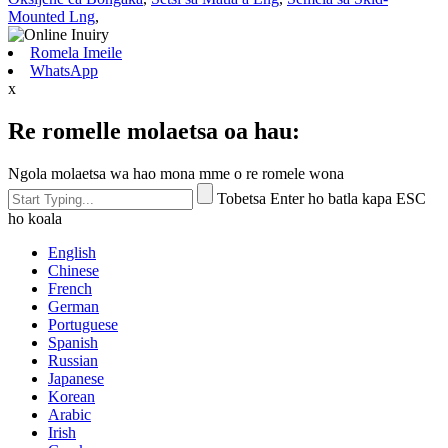
Mounted Lng
,
Romela Imeile
WhatsApp
x
Re romelle molaetsa oa hau:
Ngola molaetsa wa hao mona mme o re romele wona
Tobetsa Enter ho batla kapa ESC
ho koala
English
Chinese
French
German
Portuguese
Spanish
Russian
Japanese
Korean
Arabic
Irish