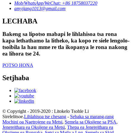
Mob/WhatsApp/WeChat: +86 18758037220
amyjiang1013@gmail.com
LECHABA
Bakeng sa lipotso mabapi le lihlahisoa tsa rona
kapa lethathamo la litheko, ka kopo re siele lengolo-
tsoibila la hau mme re tla ikopanya le rona nakong
ea lihora tse 24.
POTSO HONA
Setjhaba
© Copyright - 2019-2020 : Litokelo Tsohle Li
Sirelelitsoe.
Lihlahisoa tse chesang
-
Sebaka sa marang-rang
Mochini oa Naetrojene ea Metsi
,
Semela sa Oksijene sa PSA
,
Jenereithara ea Oksijene ea Metsi
,
Thepa ea Jenereithara ea
Oksijene ea Bongaka
,
Setsi sa Matla a Lng
,
Semela sa Skid-