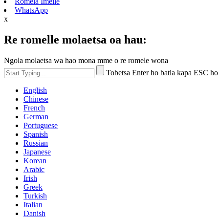
Romela Imeile
WhatsApp
x
Re romelle molaetsa oa hau:
Ngola molaetsa wa hao mona mme o re romele wona
Tobetsa Enter ho batla kapa ESC ho
English
Chinese
French
German
Portuguese
Spanish
Russian
Japanese
Korean
Arabic
Irish
Greek
Turkish
Italian
Danish