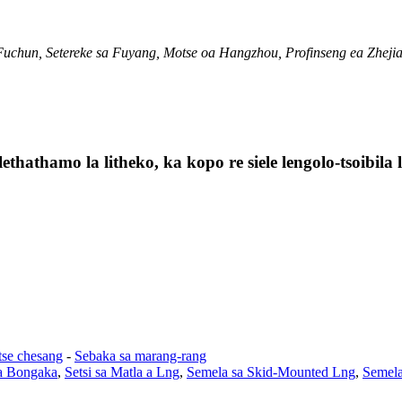
uchun, Setereke sa Fuyang, Motse oa Hangzhou, Profinseng ea Zheji
lethathamo la litheko, ka kopo re siele lengolo-tsoibil
tse chesang
-
Sebaka sa marang-rang
ea Bongaka
,
Setsi sa Matla a Lng
,
Semela sa Skid-Mounted Lng
,
Semela