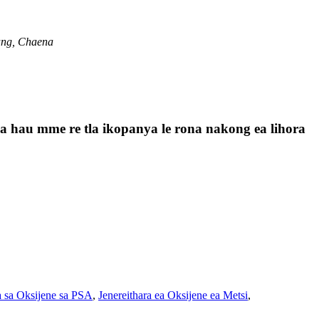
ang, Chaena
a la hau mme re tla ikopanya le rona nakong ea lihora
 sa Oksijene sa PSA
,
Jenereithara ea Oksijene ea Metsi
,