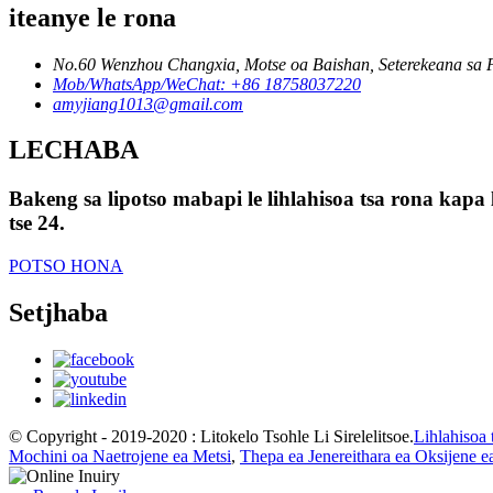
iteanye le rona
No.60 Wenzhou Changxia, Motse oa Baishan, Seterekeana sa F
Mob/WhatsApp/WeChat: +86 18758037220
amyjiang1013@gmail.com
LECHABA
Bakeng sa lipotso mabapi le lihlahisoa tsa rona kapa 
tse 24.
POTSO HONA
Setjhaba
© Copyright - 2019-2020 : Litokelo Tsohle Li Sirelelitsoe.
Lihlahisoa 
Mochini oa Naetrojene ea Metsi
,
Thepa ea Jenereithara ea Oksijene 