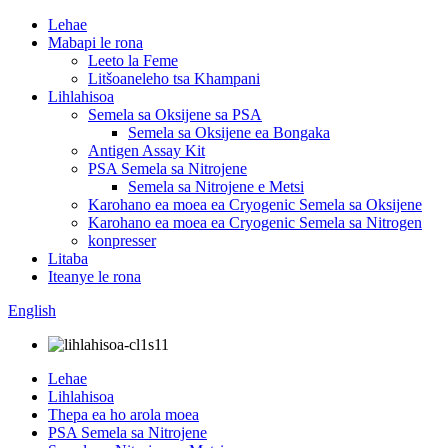
Lehae
Mabapi le rona
Leeto la Feme
Litšoaneleho tsa Khampani
Lihlahisoa
Semela sa Oksijene sa PSA
Semela sa Oksijene ea Bongaka
Antigen Assay Kit
PSA Semela sa Nitrojene
Semela sa Nitrojene e Metsi
Karohano ea moea ea Cryogenic Semela sa Oksijene
Karohano ea moea ea Cryogenic Semela sa Nitrogen
konpresser
Litaba
Iteanye le rona
English
Lehae
Lihlahisoa
Thepa ea ho arola moea
PSA Semela sa Nitrojene