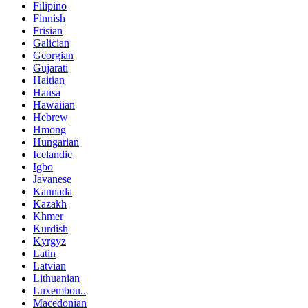
Filipino
Finnish
Frisian
Galician
Georgian
Gujarati
Haitian
Hausa
Hawaiian
Hebrew
Hmong
Hungarian
Icelandic
Igbo
Javanese
Kannada
Kazakh
Khmer
Kurdish
Kyrgyz
Latin
Latvian
Lithuanian
Luxembou..
Macedonian