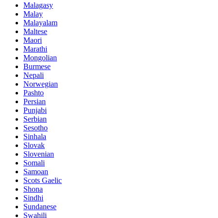
Malagasy
Malay
Malayalam
Maltese
Maori
Marathi
Mongolian
Burmese
Nepali
Norwegian
Pashto
Persian
Punjabi
Serbian
Sesotho
Sinhala
Slovak
Slovenian
Somali
Samoan
Scots Gaelic
Shona
Sindhi
Sundanese
Swahili