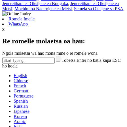
Jenereithara ea Oksijene ea Bongaka
,
Jenereithara ea Oksijene ea
Metsi
,
Mochini oa Naetrojene ea Metsi
,
Semela sa Oksijene sa PSA
,
Romela Imeile
WhatsApp
x
Re romelle molaetsa oa hau:
Ngola molaetsa wa hao mona mme o re romele wona
Tobetsa Enter ho batla kapa ESC
ho koala
English
Chinese
French
German
Portuguese
Spanish
Russian
Japanese
Korean
Arabic
Irish