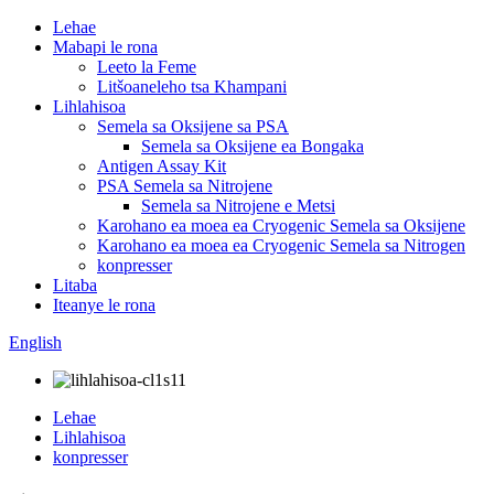
Lehae
Mabapi le rona
Leeto la Feme
Litšoaneleho tsa Khampani
Lihlahisoa
Semela sa Oksijene sa PSA
Semela sa Oksijene ea Bongaka
Antigen Assay Kit
PSA Semela sa Nitrojene
Semela sa Nitrojene e Metsi
Karohano ea moea ea Cryogenic Semela sa Oksijene
Karohano ea moea ea Cryogenic Semela sa Nitrogen
konpresser
Litaba
Iteanye le rona
English
Lehae
Lihlahisoa
konpresser