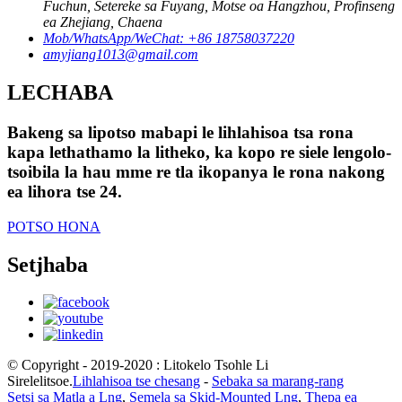
Fuchun, Setereke sa Fuyang, Motse oa Hangzhou, Profinseng
ea Zhejiang, Chaena
Mob/WhatsApp/WeChat: +86 18758037220
amyjiang1013@gmail.com
LECHABA
Bakeng sa lipotso mabapi le lihlahisoa tsa rona
kapa lethathamo la litheko, ka kopo re siele lengolo-
tsoibila la hau mme re tla ikopanya le rona nakong
ea lihora tse 24.
POTSO HONA
Setjhaba
© Copyright - 2019-2020 : Litokelo Tsohle Li
Sirelelitsoe.
Lihlahisoa tse chesang
-
Sebaka sa marang-rang
Setsi sa Matla a Lng
,
Semela sa Skid-Mounted Lng
,
Thepa ea