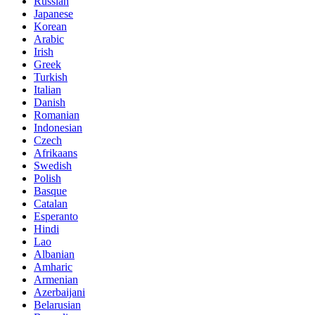
Russian
Japanese
Korean
Arabic
Irish
Greek
Turkish
Italian
Danish
Romanian
Indonesian
Czech
Afrikaans
Swedish
Polish
Basque
Catalan
Esperanto
Hindi
Lao
Albanian
Amharic
Armenian
Azerbaijani
Belarusian