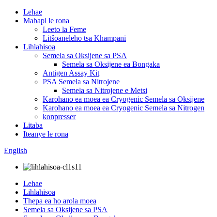
Lehae
Mabapi le rona
Leeto la Feme
Litšoaneleho tsa Khampani
Lihlahisoa
Semela sa Oksijene sa PSA
Semela sa Oksijene ea Bongaka
Antigen Assay Kit
PSA Semela sa Nitrojene
Semela sa Nitrojene e Metsi
Karohano ea moea ea Cryogenic Semela sa Oksijene
Karohano ea moea ea Cryogenic Semela sa Nitrogen
konpresser
Litaba
Iteanye le rona
English
Lehae
Lihlahisoa
Thepa ea ho arola moea
Semela sa Oksijene sa PSA