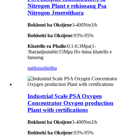
Nitrogen Plant e rekisoang Psa
Nitrogen Jenereithara
Bokhoni ba Oksijene
3-400Nm3/h
Bohloeki ba Oksijene
:93%-95%
Khatello ea Phallo
:0.1-0.3Mpa(1-
3bar)adjustable/15Mpa Ho tlatsa khatello e
fanoeng
patlisiso
dintlha
Industrial Scale PSA Oxygen
Concentrator Oxygen production
Plant with certifications
Bokhoni ba Oksijene
3-400Nm3/h
Bohloeki ba Oksijene
:93%-95%