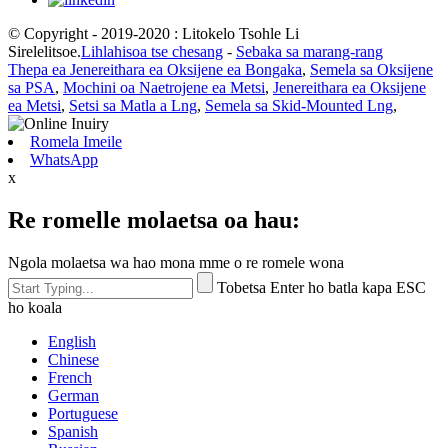
© Copyright - 2019-2020 : Litokelo Tsohle Li
Sirelelitsoe.
Lihlahisoa tse chesang
-
Sebaka sa marang-rang
Thepa ea Jenereithara ea Oksijene ea Bongaka
,
Semela sa Oksijene
sa PSA
,
Mochini oa Naetrojene ea Metsi
,
Jenereithara ea Oksijene
ea Metsi
,
Setsi sa Matla a Lng
,
Semela sa Skid-Mounted Lng
,
Romela Imeile
WhatsApp
x
Re romelle molaetsa oa hau:
Ngola molaetsa wa hao mona mme o re romele wona
Tobetsa Enter ho batla kapa ESC
ho koala
English
Chinese
French
German
Portuguese
Spanish