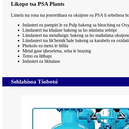
Likopo tsa PSA Plants
Limela tsa rona tsa jenereithara ea oksijene ea PSA li sebelisoa ho 
Indasteri ea pampiri le ea Pulp bakeng sa bleaching ea Oxy 
Liindasteri tsa khalase bakeng sa ho ntlafatsa sebōpi
Liindasteri tsa metallurgic bakeng sa ho matlafatsa oksijene
Liindasteri tsa lik'hemik'hale bakeng sa karabelo ea oxidat
Phekolo ea metsi le litšila
Metal gase tjheseletsa, seha le brazing
Temo ea litlhapi
Indasteri ea likhalase
Sehlahisoa Tšobotsi