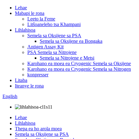
Lehae
Mabapi le rona
Leeto la Feme
Litšoaneleho tsa Khampani
Lihlahisoa
Semela sa Oksijene sa PSA
Semela sa Oksijene ea Bongaka
Antigen Assay Kit
PSA Semela sa Nitrojene
Semela sa Nitrojene e Metsi
Karohano ea moea ea Cryogenic Semela sa Oksijene
Karohano ea moea ea Cryogenic Semela sa Nitrogen
konpresser
Litaba
Iteanye le rona
English
Lehae
Lihlahisoa
Thepa ea ho arola moea
Semela sa Oksijene sa PSA