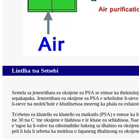
Lintlha tsa Setsebi
Semela sa jenereithara ea oksijene ea PSA se entsoe ka theknoloj
sepakapaka. Jenereithara ea oksijene ea PSA e sebelisitse li-si
li-sieve tsa molek'hule e khutlisetsoa moeeng ka phala ea exhaust
Ts'ebetso ea khatello ea khatello ea maikutlo (PSA) e entsoe ka li
tse 30 tsa C 'me oksijene e hlahisoa e le khase ea sehlahisoa. Na
e 'ngoe ka li-valve tsa othomathike bakeng sa tlhahiso ea oksijene
peli li lula li sebetsa ka mokhoa o fapaneng tlhahisong ea oksije