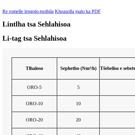
Re romelle lengolo-tsoibila
Khoasolla joalo ka PDF
Lintlha tsa Sehlahisoa
Li-tag tsa Sehlahisoa
Tlhaloso
Sephetho (Nm³/h)
Tšebeliso e sebe
ORO-5
5
ORO-10
10
ORO-20
20