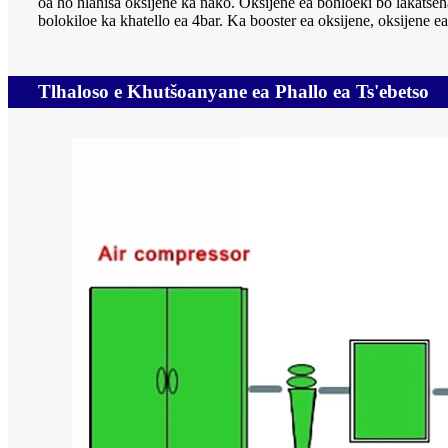
oa ho hlahisa oksijene ka nako. Oksijene ea bohloeki bo lakatse
bolokiloe ka khatello ea 4bar. Ka booster ea oksijene, oksijene ea
Tlhaloso e Khutšoanyane ea Phallo ea Ts'ebetso