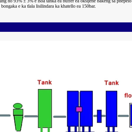
hang ho 93% ± 3% e isoa tanka ea buffer ea oksijene bakeng sa phepelo 
 bongaka e ka tlala lisilindara ka khatello ea 150bar.