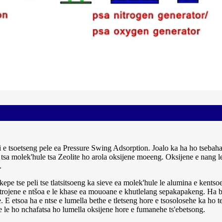
i e tsoetseng pele ea Pressure Swing Adsorption. Joalo ka ha ho tseba
eve tsa molek'hule tsa Zeolite ho arola oksijene moeeng. Oksijene e na
.
kepe tse peli tse tlatsitsoeng ka sieve ea molek'hule le alumina e kentso
etrojene e ntšoa e le khase ea mouoane e khutlelang sepakapakeng. Ha bet
. E etsoa ha e ntse e lumella bethe e tletseng hore e tsosolosehe ka ho 
ne le ho nchafatsa ho lumella oksijene hore e fumanehe ts'ebetsong.