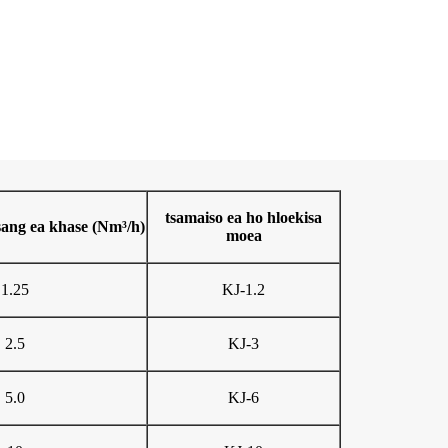
tsamaiso ea ho hloekisa
tsang ea khase (Nm³/h)
moea
1.25
KJ-1.2
2.5
KJ-3
5.0
KJ-6