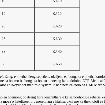
10
KJ-10
15
KJ-15
20
KJ-20
25
KJ-30
38
KJ-40
50
KJ-50
efatšeng, e khethehileng sepetlele, oksijene ea bongaka e phetha karol
ene ea boemo ba bongaka ho tsoa moeeng ka kotloloho. ETR Medical O
amaiso ea li-cylinder manifold system. Khabinete ea taolo ea HMI le ts'eh
 ho ea boemong bo itseng hore jenereithara e ka sehloohong e sebetse k
a moea o hatelitsoeng. Jenereithara e hlahisa oksijene ka theknoloji e