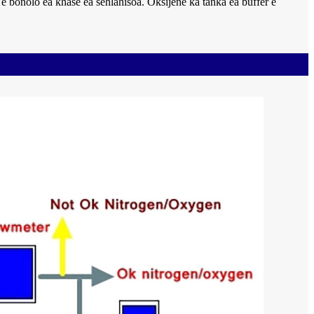
e bonolo ea khase ea sehlahisoa. Oksijene ka tanka ea buffer e