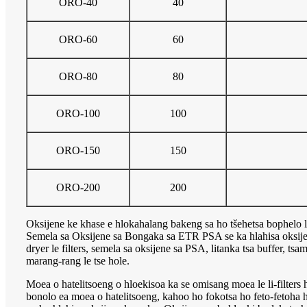
ORO-40
40
ORO-60
60
ORO-80
80
ORO-100
100
ORO-150
150
ORO-200
200
Oksijene ke khase e hlokahalang bakeng sa ho tšehetsa bophelo l
Semela sa Oksijene sa Bongaka sa ETR PSA se ka hlahisa oksij
dryer le filters, semela sa oksijene sa PSA, litanka tsa buffer, ts
marang-rang le tse hole.
Moea o hatelitsoeng o hloekisoa ka se omisang moea le li-filters
bonolo ea moea o hatelitsoeng, kahoo ho fokotsa ho feto-fetoha h