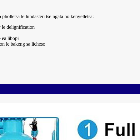
pholletsa le liindasteri tse ngata ho kenyelletsa:
le delignification
 ea libopi
ion le bakeng sa licheso