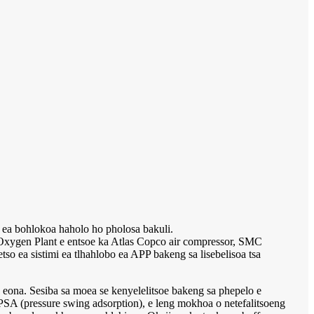
o ea bohlokoa haholo ho pholosa bakuli.
xygen Plant e entsoe ka Atlas Copco air compressor, SMC
etso ea sistimi ea tlhahlobo ea APP bakeng sa lisebelisoa tsa
a eona. Sesiba sa moea se kenyelelitsoe bakeng sa phepelo e
a PSA (pressure swing adsorption), e leng mokhoa o netefalitsoeng