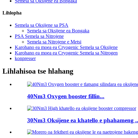
Semela sa Oksijene ea Bongaka
Lihlopha
Semela sa Oksijene sa PSA
Semela sa Oksijene ea Bongaka
PSA Semela sa Nitrojene
Semela sa Nitrojene e Metsi
Karohano ea moea ea Cryogenic Semela sa Oksijene
Karohano ea moea ea Cryogenic Semela sa Nitrogen
konpresser
Lihlahisoa tse hlahang
40Nm3 Oxygen booster fillin...
30Nm3 Oksijene ea khatello e phahameng ..