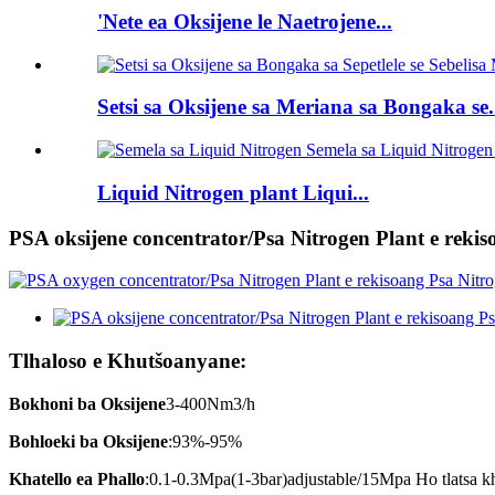
'Nete ea Oksijene le Naetrojene...
Setsi sa Oksijene sa Meriana sa Bongaka se.
Liquid Nitrogen plant Liqui...
PSA oksijene concentrator/Psa Nitrogen Plant e rekis
Tlhaloso e Khutšoanyane:
Bokhoni ba Oksijene
3-400Nm3/h
Bohloeki ba Oksijene
:93%-95%
Khatello ea Phallo
:0.1-0.3Mpa(1-3bar)adjustable/15Mpa Ho tlatsa kh