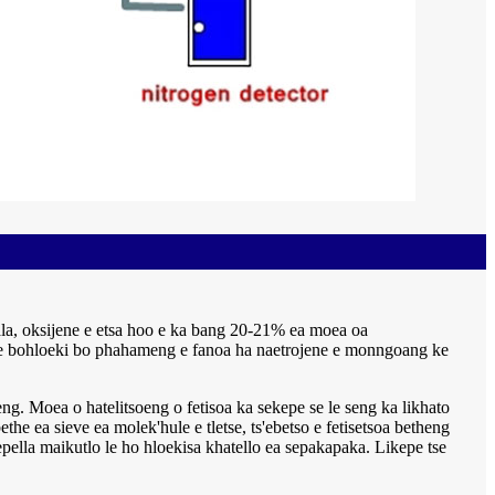
hala, oksijene e etsa hoo e ka bang 20-21% ea moea oa
ng le bohloeki bo phahameng e fanoa ha naetrojene e monngoang ke
eng. Moea o hatelitsoeng o fetisoa ka sekepe se le seng ka likhato
he ea sieve ea molek'hule e tletse, ts'ebetso e fetisetsoa betheng
tepella maikutlo le ho hloekisa khatello ea sepakapaka. Likepe tse